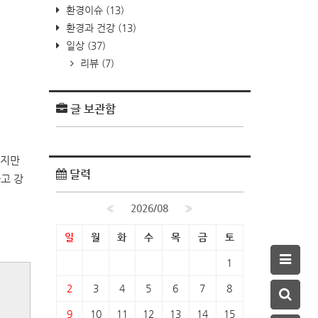
환경이슈
(13)
환경과 건강
(13)
일상
(37)
리뷰
(7)
글 보관함
이지만
달력
고 강
«
2026/08
»
일
월
화
수
목
금
토
1
2
3
4
5
6
7
8
9
10
11
12
13
14
15