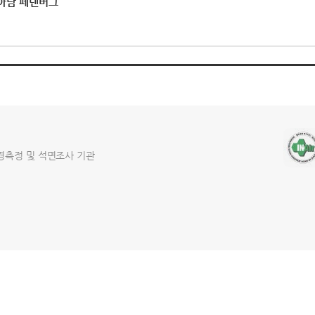
- 아담 페넨버그
경측정 및 석면조사 기관