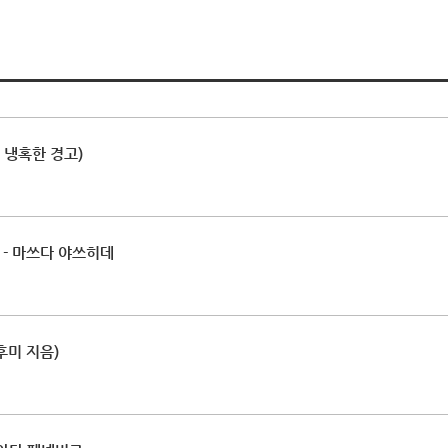
 냉혹한 경고)
 - 마쓰다 야쓰히데
후미 지음)